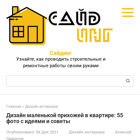
Перейти
к
контенту
Сайдинг
Узнайте, как проводить строительные и
ремонтные работы своим руками
Поиск:
Главная
»
Дизайн интерьера
Дизайн маленькой прихожей в квартире: 55
фото с идеями и советы
Опубликовано:
06 Дек 2021
Дизайн интерьера
Алексей
Смирнов