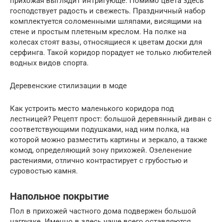
прихожая выглядит интригующе. Помимо цвета здесь
господствует радость и свежесть. Праздничный набор
комплектуется соломенными шляпами, висящими на
стене и простым плетеным креслом. На полке на
колесах стоят вазы, относящиеся к цветам доски для
серфинга. Такой коридор порадует не только любителей
водных видов спорта.
Деревенские стилизации в моде
Как устроить место маленького коридора под
лестницей? Рецепт прост: большой деревянный диван с
соответствующими подушками, над ним полка, на
которой можно разместить картины и зеркало, а также
комод, определяющий зону прихожей. Озеленение
растениями, отлично контрастирует с грубостью и
суровостью камня.
Напольное покрытие
Пол в прихожей частного дома подвержен большой
нагрузке. Именно в здесь чаще всего оставляются