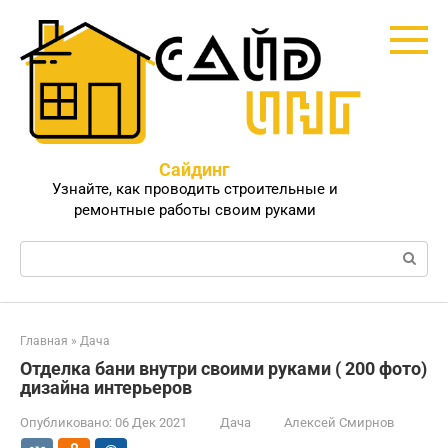
Перейти
к
контенту
Сайдинг
Узнайте, как проводить строительные и
ремонтные работы своим руками
Поиск:
Главная
»
Дача
Отделка бани внутри своими руками ( 200 фото)
дизайна интерьеров
Опубликовано:
06 Дек 2021
Дача
Алексей Смирнов